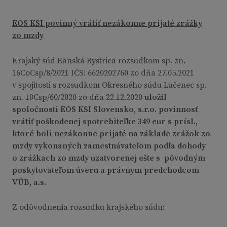
EOS KSI povinný vrátiť nezákonne prijaté zrážky
zo mzdy
Krajský súd Banská Bystrica rozsudkom sp. zn.
16CoCsp/8/2021 IČS: 6620202760 zo dňa 27.05.2021
v spojitosti s rozsudkom Okresného súdu Lučenec sp.
zn. 10Csp/60/2020 zo dňa 22.12.2020
uložil
spoločnosti EOS KSI Slovensko, s.r.o. povinnosť
vrátiť poškodenej spotrebiteľke 349 eur s prísl.,
ktoré boli nezákonne prijaté na základe zrážok zo
mzdy vykonaných zamestnávateľom podľa dohody
o zrážkach zo mzdy uzatvorenej ešte s pôvodným
poskytovateľom úveru a právnym predchodcom
VÚB, a.s.
Z odôvodnenia rozsudku krajského súdu: