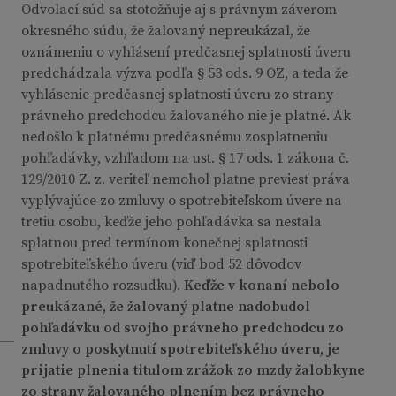
Odvolací súd sa stotožňuje aj s právnym záverom
okresného súdu, že žalovaný nepreukázal, že
oznámeniu o vyhlásení predčasnej splatnosti úveru
predchádzala výzva podľa § 53 ods. 9 OZ, a teda že
vyhlásenie predčasnej splatnosti úveru zo strany
právneho predchodcu žalovaného nie je platné. Ak
nedošlo k platnému predčasnému zosplatneniu
pohľadávky, vzhľadom na ust. § 17 ods. 1 zákona č.
129/2010 Z. z. veriteľ nemohol platne previesť práva
vyplývajúce zo zmluvy o spotrebiteľskom úvere na
tretiu osobu, keďže jeho pohľadávka sa nestala
splatnou pred termínom konečnej splatnosti
spotrebiteľského úveru (viď bod 52 dôvodov
napadnutého rozsudku).
Keďže v konaní nebolo
preukázané, že žalovaný platne nadobudol
pohľadávku od svojho právneho predchodcu zo
zmluvy o poskytnutí spotrebiteľského úveru, je
prijatie plnenia titulom zrážok zo mzdy žalobkyne
zo strany žalovaného plnením bez právneho