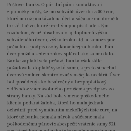
Poštovej banky. O pár dní pána kontaktovali
z pobočky pošty, že mu schválili úver iba 5.000 eur,
ktorý mu už poukázali na účet a súčasne mu doručili
to isté tlačivo, ktoré predtým podpísal, ale s tým
rozdielom, že už obsahovalo aj doplnenú výšku
schváleného úveru, výšku úroku atď. a samozrejme
pečiatku a podpis osoby konajúcej za banku. Pán
úver použil a sedem rokov splácal ako sa mu dalo.
Banke zaplatil veľa peňazí, banka však stále
požadovala doplatiť vysokú sumu, a preto si nechal
úverovú zmluvu skontrolovať v našej kancelárii. Úver
bol posúdený ako bezúročný a bezpoplatkový
z dôvodov viacnásobného porušenia predpisov zo
strany banky. Na súd bola v mene poškodeného
klienta podaná žaloba, ktorá ho mala jednak
ochrániť pred vymáhaním niekoľkých tisíc euro, na
ktoré už banka nemala nárok a súčasne mala
poškodenému pánovi zabezpečiť vrátenie sumy 921
eur, ktorú banka od neho inkasovala neoprávnene.