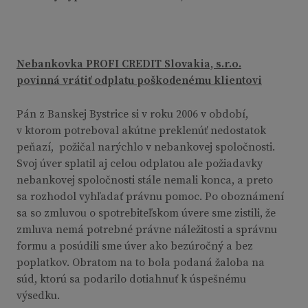
Nebankovka
PROFI CREDIT Slovakia, s.r.o.
povinná vrátiť odplatu poškodenému klientovi
Pán z Banskej Bystrice si v roku 2006 v období,
v ktorom potreboval akútne preklenúť nedostatok
peňazí, požičal narýchlo v nebankovej spoločnosti.
Svoj úver splatil aj celou odplatou ale požiadavky
nebankovej spoločnosti stále nemali konca, a preto
sa rozhodol vyhľadať právnu pomoc. Po oboznámení
sa so zmluvou o spotrebiteľskom úvere sme zistili, že
zmluva nemá potrebné právne náležitosti a správnu
formu a posúdili sme úver ako bezúročný a bez
poplatkov. Obratom na to bola podaná žaloba na
súd, ktorú sa podarilo dotiahnuť k úspešnému
výsedku.