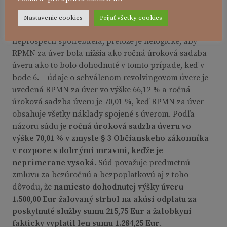
považuje predmetnú zmluvu o úvere za bezúročnú
a bezpoplatkovú
z toho dôvodu, že v zmluve o
Nastavenie cookies
Prijať všetky cookies
spotrebiteľskom úvere je
nesprávne uvedená RPMN
v
neprospech spotrebiteľa, pretože je nelogické, aby
RPMN za úver bola nižšia ako ročná úroková sadzba
úveru ako to bolo dohodnuté v tomto prípade, keď v
bode 6. – údaje o schválenom revolvingovom úvere je
uvedená RPMN za úver vo výške 66,12 % a ročná
úroková sadzba úveru je 70,01 %, keď RPMN za úver
obsahuje všetky náklady spojené s úverom. Podľa
názoru súdu je
ročná úroková sadzba úveru vo
výške 70,01 % v zmysle § 3 Občianskeho zákonníka
v rozpore s dobrými mravmi, keďže je
neprimerane vysoká
. Súd považuje predmetnú
zmluvu za bezúročnú a bezpoplatkovú aj z toho
dôvodu, že
namiesto dohodnutej výšky úveru
1.500,00 Eur žalovaný strhol na akúsi odplatu za
poskytnuté služby sumu 215,75 Eur a žalobkyni
fakticky vyplatil len sumu 1.284,25 Eur
.