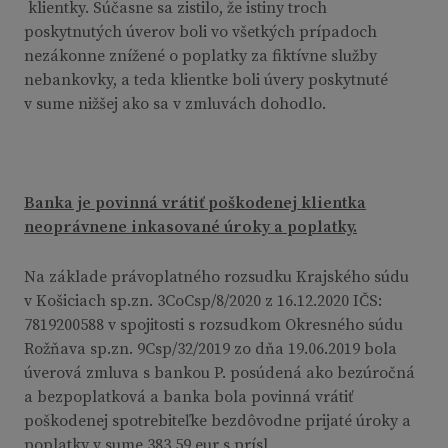
klientky. Súčasne sa zistilo, že istiny troch
poskytnutých úverov boli vo všetkých prípadoch
nezákonne znížené o poplatky za fiktívne služby
nebankovky, a teda klientke boli úvery poskytnuté
v sume nižšej ako sa v zmluvách dohodlo.
Banka je povinná vrátiť poškodenej klientka
neoprávnene inkasované úroky a poplatky.
Na základe právoplatného rozsudku Krajského súdu
v Košiciach sp.zn. 3CoCsp/8/2020 z 16.12.2020 IČS:
7819200588 v spojitosti s rozsudkom Okresného súdu
Rožňava sp.zn. 9Csp/32/2019 zo dňa 19.06.2019 bola
úverová zmluva s bankou P. posúdená ako bezúročná
a bezpoplatková a banka bola povinná vrátiť
poškodenej spotrebiteľke bezdôvodne prijaté úroky a
poplatky v sume 383,59 eur s prísl.