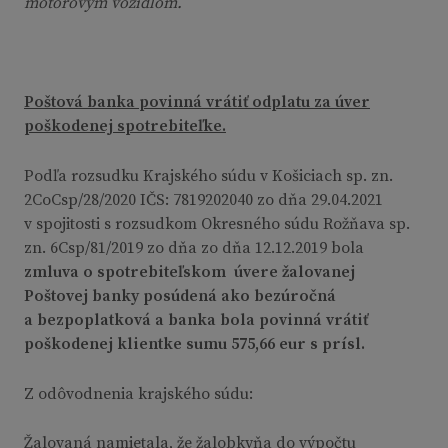
motorovým vozidlom.
Poštová banka povinná vrátiť odplatu za úver
poškodenej spotrebiteľke.
Podľa rozsudku Krajského súdu v Košiciach sp. zn.
2CoCsp/28/2020 IČS: 7819202040 zo dňa 29.04.2021
v spojitosti s rozsudkom Okresného súdu Rožňava sp.
zn. 6Csp/81/2019 zo dňa zo dňa 12.12.2019 bola
zmluva o spotrebiteľskom úvere žalovanej
Poštovej banky posúdená ako bezúročná
a bezpoplatková a banka bola povinná vrátiť
poškodenej klientke sumu 575,66 eur s prísl.
Z odôvodnenia krajského súdu:
Žalovaná namietala, že žalobkyňa do výpočtu