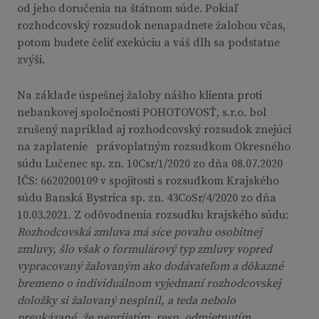
od jeho doručenia na štátnom súde. Pokiaľ
rozhodcovský rozsudok nenapadnete žalobou včas,
potom budete čeliť exekúciu a váš dlh sa podstatne
zvýši.
Na základe úspešnej žaloby nášho klienta proti
nebankovej spoločnosti POHOTOVOSŤ, s.r.o. bol
zrušený napríklad aj rozhodcovský rozsudok znejúci
na zaplatenie právoplatným rozsudkom Okresného
súdu Lučenec sp. zn. 10Csr/1/2020 zo dňa 08.07.2020
IČS: 6620200109 v spojitosti s rozsudkom Krajského
súdu Banská Bystrica sp. zn. 43CoSr/4/2020 zo dňa
10.03.2021. Z odôvodnenia rozsudku krajského súdu:
Rozhodcovská zmluva má síce povahu osobitnej
zmluvy, šlo však o formulárový typ zmluvy vopred
vypracovaný žalovaným ako dodávateľom a dôkazné
bremeno o individuálnom vyjednaní rozhodcovskej
doložky si žalovaný nesplnil, a teda nebolo
preukázané, že neprijatím, resp. odmietnutím