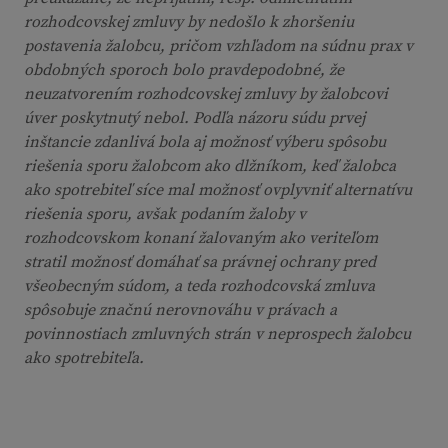
rozhodcovskej zmluvy by nedošlo k zhoršeniu
postavenia žalobcu, pričom vzhľadom na súdnu prax v
obdobných sporoch bolo pravdepodobné, že
neuzatvorením rozhodcovskej zmluvy by žalobcovi
úver poskytnutý nebol. Podľa názoru súdu prvej
inštancie zdanlivá bola aj možnosť výberu spôsobu
riešenia sporu žalobcom ako dlžníkom, keď žalobca
ako spotrebiteľ síce mal možnosť ovplyvniť alternatívu
riešenia sporu, avšak podaním žaloby v
rozhodcovskom konaní žalovaným ako veriteľom
stratil možnosť domáhať sa právnej ochrany pred
všeobecným súdom, a teda rozhodcovská zmluva
spôsobuje značnú nerovnováhu v právach a
povinnostiach zmluvných strán v neprospech žalobcu
ako spotrebiteľa.