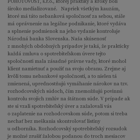
POHOTOVOSŤ, s.r.o., ktorej praktiky a kroky boli
široko medializované. Napriek všetkým kauzám,
ktoré má táto nebanková spoločnosť za sebou, stále
má oprávnenie na legálne podnikanie, ktoré vydáva
a splnenie podmienok na jeho vydanie kontroluje
Národná banka Slovenska. Naša skúsenosť
z mnohých obdobných prípadov je taká, že prakticky
každá zmluva o spotrebiteľskom úvere tejto
spoločnosti mala zásadné právne vady, ktoré mohol
klient namietnuť a použiť na svoju obranu. Zrejme aj
kvôli tomu nebankové spoločnosti, a to nielen tá
zmienená, uprednostňujú vymáhanie nárokov na tzv.
rozhodcovských súdoch, čím znemožňujú povinnú
kontrolu svojich zmlúv na štátnom súde. V prípade ak
ste si vzali spotrebiteľský úver a zažalovali vás
o zaplatenie na rozhodcovskom súde, potom si treba
nechať bez meškania skontrolovať listiny
u odborníka. Rozhodcovský spotrebiteľský rozsudok
je možné zrušiť žalobou podanou do troch mesiacov