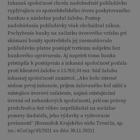
Inkasná spoločnosť chcela nadobudnúť pohľadávku
vyplývajúcu zo spotrebiteľského úveru poskytovaného
bankou a následne podať žalobu. Postup
nadobúdania pohľadávky však obchádzal zákon.
Pochybenie banky na začiatku úverového vzťahu pri
skúmaní bonity spotrebiteľa jej znemožňovalo
pohľadávku platne postúpiť tretiemu subjektu bez
bankového oprávnenia. Aj napriek tomu banka
pristúpila k postúpeniu a inkasná spoločnosť podala
proti klientovi žalobu o 15.910,34 eur. Súd žalobu
inkasnej spoločnosti zamietol. „Ako bolo zistené
súdom prvej inštancie, príjem žalovaného bol nižší a
existujúce úverové zaťaženie, najmä existujúcimi
úvermi od nebankových spoločností, pričom právny
predchodca tiež vôbec neprihliadal na sociálne
pomery žiadateľa, jeho výdavky a vyživovacie
povinnosti“ (Rozsudok Krajského súdu Trenčín, sp.
zn.: 6CoCsp/43/2021 zo dňa 30.11.2021)