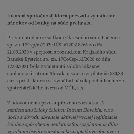
Inkasná spoločnosť, ktorá prevzala vymáhanie
nárokov od banky, na súde prehrala.
Právoplatným rozsudkom Okresného súdu Lučenec
sp. zn. 13Csp/67/2020 IČS: 6120318766 zo dňa
21.09.2020 v spojitosti s rozsudkom Krajského súdu
Banská Bystrica sp. zn. 17CoCsp/63/2020 zo dňa
17.03.2021 bola zamietnutá žaloba inkasnej
spoločnosti Intrum Slovakia, s.r.o. o zaplatenie 530,88
eur s prísl., ktorou sa vymáhal nárok pochádzajúci zo
spotrebiteľského úveru od VÚB, a.s.
Z odôvodnenia prvostupňového rozsudku:
K
zamietnutiu žaloby žalobcu Intrum Slovakia, s.r.o.
došlo z dôvodu absencie aktívnej vecnej legitimácie
žalobcu spôsobenej neplatnosťou zosplatnenia dlhu
vyvolanej bezúročnosťou a bezpoplatkovosťou úveru