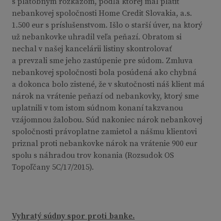
s platobným rozkazom, podľa ktorej mal platiť
nebankovej spoločnosti Home Credit Slovakia, a.s.
1.500 eur s príslušenstvom. Išlo o starší úver, na ktorý
už nebankovke uhradil veľa peňazí. Obratom si
nechal v našej kancelárii listiny skontrolovať
a prevzali sme jeho zastúpenie pre súdom. Zmluva
nebankovej spoločnosti bola posúdená ako chybná
a dokonca bolo zistené, že v skutočnosti náš klient má
nárok na vrátenie peňazí od nebankovky, ktorý sme
uplatnili v tom istom súdnom konaní takzvanou
vzájomnou žalobou. Súd nakoniec nárok nebankovej
spoločnosti právoplatne zamietol a nášmu klientovi
priznal proti nebankovke nárok na vrátenie 900 eur
spolu s náhradou trov konania (Rozsudok OS
Topoľčany 5C/17/2015).
Vyhratý súdny spor proti banke.