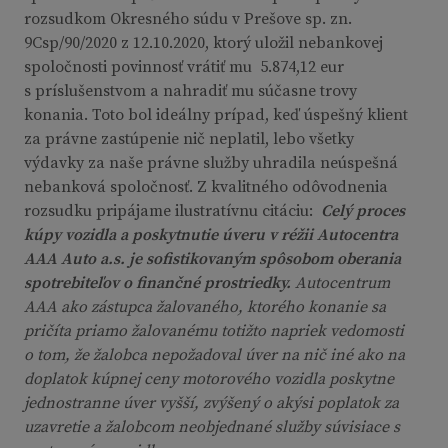
rozsudkom Okresného súdu v Prešove sp. zn.
9Csp/90/2020 z 12.10.2020, ktorý uložil nebankovej
spoločnosti povinnosť vrátiť mu 5.874,12 eur
s príslušenstvom a nahradiť mu súčasne trovy
konania. Toto bol ideálny prípad, keď úspešný klient
za právne zastúpenie nič neplatil, lebo všetky
výdavky za naše právne služby uhradila neúspešná
nebanková spoločnosť. Z kvalitného odôvodnenia
rozsudku pripájame ilustratívnu citáciu:
Celý proces
kúpy vozidla a poskytnutie úveru v réžii Autocentra
AAA Auto a.s. je sofistikovaným spôsobom oberania
spotrebiteľov o finančné prostriedky.
Autocentrum
AAA ako zástupca žalovaného, ktorého konanie sa
pričíta priamo žalovanému totižto napriek vedomosti
o tom, že žalobca nepožadoval úver na nič iné ako na
doplatok kúpnej ceny motorového vozidla poskytne
jednostranne úver vyšší, zvýšený o akýsi poplatok za
uzavretie a žalobcom neobjednané služby súvisiace s