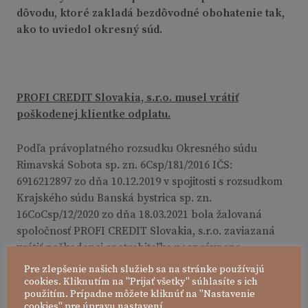
dôvodu, ktoré zakladá bezdôvodné obohatenie tak,
ako to uviedol okresný súd.
PROFI CREDIT Slovakia, s.r.o. musel vrátiť
poškodenej klientke odplatu.
Podľa právoplatného rozsudku Okresného súdu
Rimavská Sobota sp. zn. 6Csp/181/2016 IČS:
6916212897 zo dňa 10.12.2019 v spojitosti s rozsudkom
Krajského súdu Banská bystrica sp. zn.
16CoCsp/12/2020 zo dňa 18.03.2021 bola žalovaná
spoločnosť PROFI CREDIT Slovakia, s.r.o. zaviazaná
vrátiť poškodenej spotrebiteľke neoprávnene
inkasovaná odplatu v sume 2.652,21 eur s prísl.
Pre zlepšenie našich služieb sa na stránke používajú
cookies. Kliknutím na "Prijať všetky" súhlasíte s ich
použitím. Prípadne môžete kliknúť na "Nastavenie
Z odôvodnenia rozsudku prvostupňového súdu:
Súd
cookies" pre úpravu nastavení.