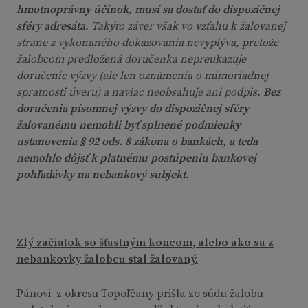
hmotnoprávny účinok, musí sa dostať do dispozičnej
sféry adresáta
. Takýto záver však vo vzťahu k žalovanej
strane z vykonaného dokazovania nevyplýva, pretože
žalobcom predložená doručenka nepreukazuje
doručenie výzvy (ale len oznámenia o mimoriadnej
spratnosti úveru) a naviac neobsahuje ani podpis.
Bez
doručenia písomnej výzvy do dispozičnej sféry
žalovanému nemohli byť splnené podmienky
ustanovenia § 92 ods. 8 zákona o bankách, a teda
nemohlo dôjsť k platnému postúpeniu bankovej
pohľadávky na nebankový subjekt.
Zlý začiatok so šťastným koncom, alebo ako sa z
nebankovky žalobcu stal žalovaný.
Pánovi z okresu Topoľčany prišla zo súdu žalobu