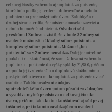
celkovej čiastky zahrnula aj poplatok za poistenie,
ktoré bolo podľa jej tvrdenia dobrovoľné a nebolo
podmienkou pre poskytnutie úveru. Žalobkyňa na
druhej strane tvrdila, že poistenie musela uzavrieť a
nebolo ho možné odmietnuť.
Odvolací súd
preskúmal Zmluvu a zistil, že v bode 2 Zmluvy sú
uvedené možnosti: základný súbor poistenia a
komplexný súbor poistenia. Možnosť ,,bez
poistenia“ sa v Zmluve neuvádza.
Ďalej je potrebné
poukázať na skutočnosť, že sama žalovaná zahrnula
poplatok za poistenie do výšky splátky 71,95 €, pričom
ak podľa jej tvrdenia išlo o doplnkovú službu mimo
poskytnutého úveru mala poplatok za poistenie uviesť
osobitne.
Takéto uvádzanie údajov
spotrebiteľského úveru potom pôsobí zavádzajúco
a vyvoláva mylnú predstavu o celkovej čiastke
úveru, pričom, tak ako to skonštatoval aj súd prvej
inštancie, pri takomto zavádzajúcom uvedení