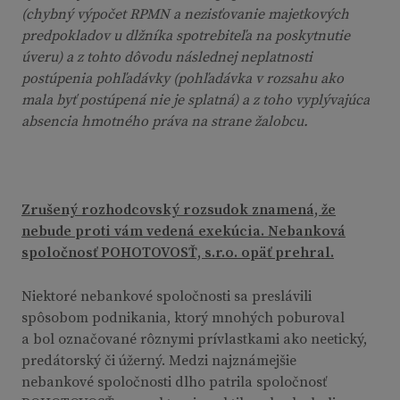
(chybný výpočet RPMN a nezisťovanie majetkových
predpokladov u dlžníka spotrebiteľa na poskytnutie
úveru) a z tohto dôvodu následnej neplatnosti
postúpenia pohľadávky (pohľadávka v rozsahu ako
mala byť postúpená nie je splatná) a z toho vyplývajúca
absencia hmotného práva na strane žalobcu.
Zrušený rozhodcovský rozsudok znamená, že
nebude proti vám vedená exekúcia. Nebanková
spoločnosť POHOTOVOSŤ, s.r.o. opäť prehral.
Niektoré nebankové spoločnosti sa preslávili
spôsobom podnikania, ktorý mnohých poburoval
a bol označované rôznymi prívlastkami ako neetický,
predátorský či úžerný. Medzi najznámejšie
nebankové spoločnosti dlho patrila spoločnosť