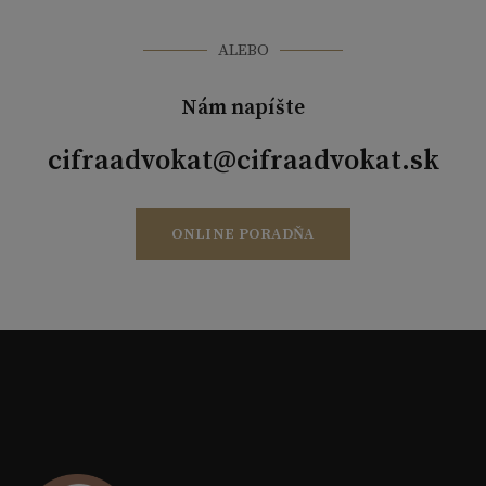
ALEBO
Nám napíšte
cifraadvokat@cifraadvokat.sk
ONLINE PORADŇA