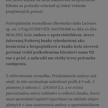
Klienta sa podarilo ochrániť aj získať vrátenie
preplatených peňazí.
Právoplatným rozsudkom Okresného súdu Lučenec
sp. zn. 17Csp/37/2019 IČS: 6619201668 zo dňa zo dňa
08.06.2021 bola
zmluva o spotrebiteľskom úvere
žalovanej Poštovej banky vyhodnotená ako
bezúročná a bezpoplatková a banka bola zároveň
povinná vrátiť poškodenému klientovi sumu 921
eur s prísl. a nahradiť mu všetky trovy právneho
zastúpenia.
Z odôvodnenia rozsudku:
Preskúmaním zmluvy súd
zistil, že táto neobsahuje náležitosti podľa § 9 ods. 2
písmeno j) zákona č. 129/2010 Z.z. a to ročnú
percentuálnu mieru nákladov a celkovú čiastku, ktorú
musí spotrebiteľ zaplatiť vypočítané na základe údajov
platných v čase uzatvorenia zmluvy o spotrebiteľskom