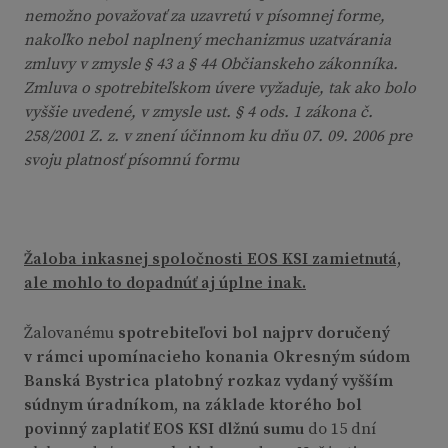
nemožno považovať za uzavretú v písomnej forme,
nakoľko nebol naplnený mechanizmus uzatvárania
zmluvy v zmysle § 43 a § 44 Občianskeho zákonníka.
Zmluva o spotrebiteľskom úvere vyžaduje, tak ako bolo
vyššie uvedené, v zmysle ust. § 4 ods. 1 zákona č.
258/2001 Z. z. v znení účinnom ku dňu 07. 09. 2006 pre
svoju platnosť písomnú formu
Žaloba inkasnej spoločnosti EOS KSI zamietnutá,
ale mohlo to dopadnúť aj úplne inak.
Žalovanému
spotrebiteľovi bol najprv doručený
v rámci upomínacieho konania Okresným súdom
Banská Bystrica platobný rozkaz vydaný vyšším
súdnym úradníkom, na základe ktorého bol
povinný zaplatiť EOS KSI dlžnú sumu
do 15 dní