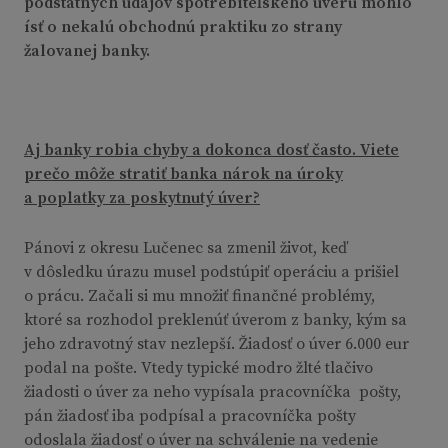
podstatných údajov spotrebiteľského úveru mohlo
ísť o nekalú obchodnú praktiku zo strany
žalovanej banky.
Aj banky robia chyby a dokonca dosť často. Viete
prečo môže stratiť banka nárok na úroky
a poplatky za poskytnutý úver?
Pánovi z okresu Lučenec sa zmenil život, keď
v dôsledku úrazu musel podstúpiť operáciu a prišiel
o prácu. Začali si mu množiť finančné problémy,
ktoré sa rozhodol preklenúť úverom z banky, kým sa
jeho zdravotný stav nezlepší. Žiadosť o úver 6.000 eur
podal na pošte. Vtedy typické modro žlté tlačivo
žiadosti o úver za neho vypísala pracovníčka pošty,
pán žiadosť iba podpísal a pracovníčka pošty
odoslala žiadosť o úver na schválenie na vedenie