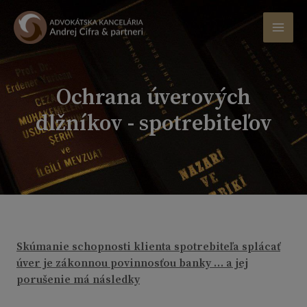
Ochrana úverových
dlžníkov - spotrebiteľov
Skúmanie schopnosti klienta spotrebiteľa splácať
úver je zákonnou povinnosťou banky … a jej
porušenie má následky