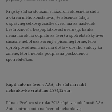
Krajský súd sa stotožnil s názorom okresného súdu
a okrem iného konštatoval, že absencia údaju
o správnej celkovej čiastke úveru má za následok
bezúročnosť a bezpoplatkovosť úveru (t.j. banka
nemá nárok na odplatu za úver) a spotrebiteľský úver
súčasne nebol uzatvorený v písomnej forme, lebo
oproti pôvodnému návrhu došlo v obsahu zmluvy ku
zmene, ktorá nebola podpísaná poškodenou
spotrebiteľkou.
K
úpil auto na úver v AAA, ale súd nariadil
nebankovke vrátiť mu 5.874,12 eur.
Pána z Prešova si v roku 2013 kúpil v spoločnosti AAA
Autocentrum auto na úver od nebankovej