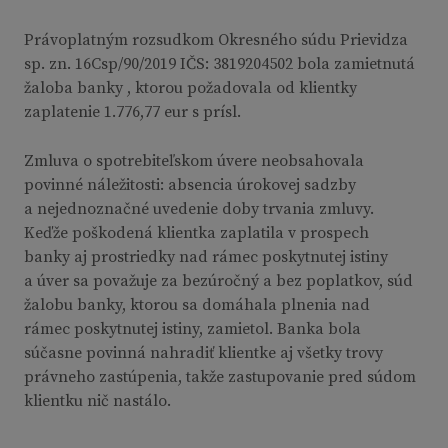
Právoplatným rozsudkom Okresného súdu Prievidza
sp. zn. 16Csp/90/2019 IČS: 3819204502 bola zamietnutá
žaloba banky , ktorou požadovala od klientky
zaplatenie 1.776,77 eur s prísl.
Zmluva o spotrebiteľskom úvere neobsahovala
povinné náležitosti: absencia úrokovej sadzby
a nejednoznačné uvedenie doby trvania zmluvy.
Keďže poškodená klientka zaplatila v prospech
banky aj prostriedky nad rámec poskytnutej istiny
a úver sa považuje za bezúročný a bez poplatkov, súd
žalobu banky, ktorou sa domáhala plnenia nad
rámec poskytnutej istiny, zamietol. Banka bola
súčasne povinná nahradiť klientke aj všetky trovy
právneho zastúpenia, takže zastupovanie pred súdom
klientku nič nastálo.