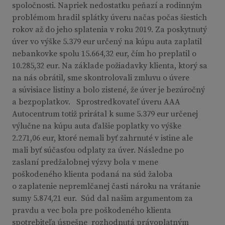
spoločnosti. Napriek nedostatku peňazí a rodinným
problémom hradil splátky úveru načas počas šiestich
rokov až do jeho splatenia v roku 2019. Za poskytnutý
úver vo výške 5.379 eur určený na kúpu auta zaplatil
nebankovke spolu 15.664,32 eur, čím ho preplatil o
10.285,32 eur. Na základe požiadavky klienta, ktorý sa
na nás obrátil, sme skontrolovali zmluvu o úvere
a súvisiace listiny a bolo zistené, že úver je bezúročný
a bezpoplatkov. Sprostredkovateľ úveru AAA
Autocentrum totiž prirátal k sume 5.379 eur určenej
výlučne na kúpu auta ďalšie poplatky vo výške
2.271,06 eur, ktoré nemali byť zahrnuté v istine ale
mali byť súčasťou odplaty za úver. Následne po
zaslaní predžalobnej výzvy bola v mene
poškodeného klienta podaná na súd žaloba
o zaplatenie nepremlčanej časti nároku na vrátanie
sumy 5.874,21 eur. Súd dal našim argumentom za
pravdu a vec bola pre poškodeného klienta
spotrebiteľa úspešne rozhodnutá právoplatným