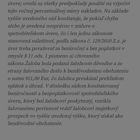
úvere; uvedú sa všetky predpoklady použité na výpočet
tejto ročnej percentuálnej miery nákladov. Na základe
vyššie uvedeného súd konštatuje, že pokiaľ chýba
alebo je uvedená nesprávne v zmluve o
spotrebiteľskom úvere, čo i len jedna zákonom
stanovená náležitosť, podľa zákona č. 129/2010 Z.z. je
úver treba považovať za bezúročný a bez poplatkov v
zmysle § 11 ods. 1 písmeno a) citovaného
zákona.Žaloba bola podaná žalobcom dôvodne a zo
strany žalovaného došlo k bezdôvodnému obohateniu
o sumu 921,00 Eur, čo žalobca preukázal prehľadom
splátok a úhrad. V dôsledku súdom konštatovanej
bezúročnosti a bezpoplatkovosti spotrebiteľského
úveru, ktorý bol žalobcovi poskytnutý, vznikla
žalovanému povinnosť vrátiť žalobcovi majetkový
prospech vo vyššie uvedenej výške, ktorý získal ako
bezdôvodné obohatenie.