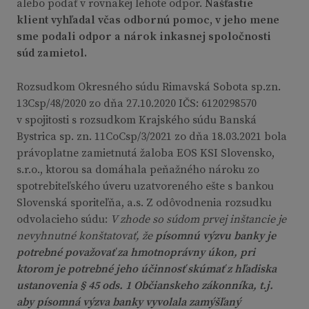
alebo podať v rovnakej lehote odpor.
Našťastie
klient vyhľadal včas odbornú pomoc, v jeho mene
sme podali odpor a nárok inkasnej spoločnosti
súd zamietol.
Rozsudkom Okresného súdu Rimavská Sobota sp.zn.
13Csp/48/2020 zo dňa 27.10.2020 IČS: 6120298570
v spojitosti s rozsudkom Krajského súdu Banská
Bystrica sp. zn. 11CoCsp/3/2021 zo dňa 18.03.2021 bola
právoplatne zamietnutá žaloba EOS KSI Slovensko,
s.r.o., ktorou sa domáhala peňažného nároku zo
spotrebiteľského úveru uzatvoreného ešte s bankou
Slovenská sporiteľňa, a.s. Z odôvodnenia rozsudku
odvolacieho súdu:
V zhode so súdom prvej inštancie je
nevyhnutné konštatovať, že
písomnú výzvu banky je
potrebné považovať za hmotnoprávny úkon, pri
ktorom je potrebné jeho účinnosť skúmať z hľadiska
ustanovenia § 45 ods. 1 Občianskeho zákonníka, t.j.
aby písomná výzva banky vyvolala zamýšľaný