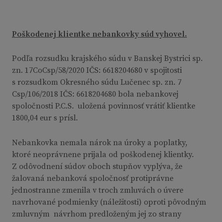
Poškodenej klientke nebankovky súd vyhovel.
Podľa rozsudku krajského súdu v Banskej Bystrici sp.
zn. 17CoCsp/58/2020 IČS: 6618204680 v spojitosti
s rozsudkom Okresného súdu Lučenec sp. zn. 7
Csp/106/2018 IČS: 6618204680 bola nebankovej
spoločnosti P.C.S. uložená povinnosť vrátiť klientke
1800,04 eur s prísl.
Nebankovka nemala nárok na úroky a poplatky,
ktoré neoprávnene prijala od poškodenej klientky.
Z odôvodnení súdov oboch stupňov vyplýva, že
žalovaná nebanková spoločnosť protiprávne
jednostranne zmenila v troch zmluvách o úvere
navrhované podmienky (náležitosti) oproti pôvodným
zmluvným návrhom predloženým jej zo strany