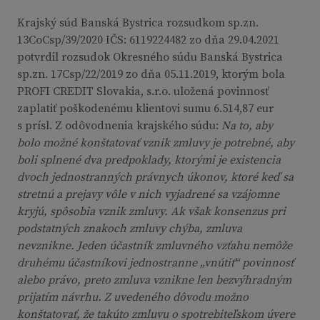
Krajský súd Banská Bystrica rozsudkom sp.zn.
13CoCsp/39/2020 IČS: 6119224482 zo dňa 29.04.2021
potvrdil rozsudok Okresného súdu Banská Bystrica
sp.zn. 17Csp/22/2019 zo dňa 05.11.2019, ktorým bola
PROFI CREDIT Slovakia, s.r.o. uložená povinnosť
zaplatiť poškodenému klientovi sumu 6.514,87 eur
s prísl. Z odôvodnenia krajského súdu:
Na to, aby
bolo možné konštatovať vznik zmluvy je potrebné, aby
boli splnené dva predpoklady, ktorými je existencia
dvoch jednostranných právnych úkonov, ktoré keď sa
stretnú a prejavy vôle v nich vyjadrené sa vzájomne
kryjú, spôsobia vznik zmluvy. Ak však konsenzus pri
podstatných znakoch zmluvy chýba, zmluva
nevznikne. Jeden účastník zmluvného vzťahu nemôže
druhému účastníkovi jednostranne „vnútiť“ povinnosť
alebo právo, preto zmluva vznikne len bezvýhradným
prijatím návrhu. Z uvedeného dôvodu možno
konštatovať, že takúto zmluvu o spotrebiteľskom úvere