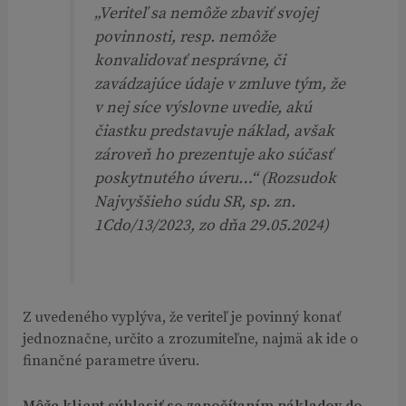
„Veriteľ sa nemôže zbaviť svojej
povinnosti, resp. nemôže
konvalidovať nesprávne, či
zavádzajúce údaje v zmluve tým, že
v nej síce výslovne uvedie, akú
čiastku predstavuje náklad, avšak
zároveň ho prezentuje ako súčasť
poskytnutého úveru…“
(Rozsudok
Najvyššieho súdu SR, sp. zn.
1Cdo/13/2023, zo dňa 29.05.2024)
Z uvedeného vyplýva, že veriteľ je povinný konať
jednoznačne, určito a zrozumiteľne, najmä ak ide o
finančné parametre úveru.
Môže klient súhlasiť so započítaním nákladov do