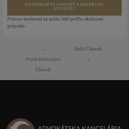
POTREBUJETE POSÚDIŤ KONKRÉTNU
SITUÁCIU?
Právne možnosti sa môžu líšiť podľa okolností
prípadu.
Navigácia
←
Ďalší Článok
v
Predchádzajúci
→
článku
Článok