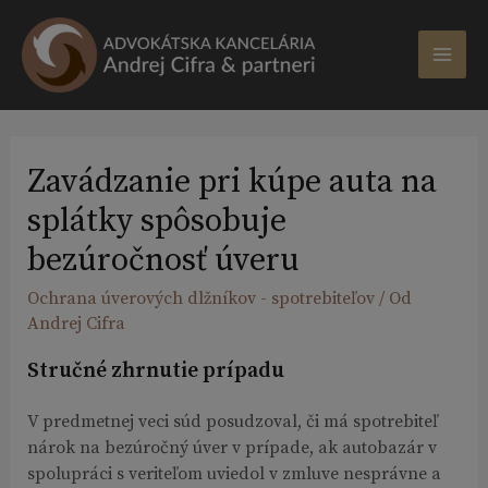
Preskočiť
na
obsah
MAI
ME
Zavádzanie pri kúpe auta na
splátky spôsobuje
bezúročnosť úveru
Ochrana úverových dlžníkov - spotrebiteľov
/ Od
Andrej Cifra
Stručné zhrnutie prípadu
V predmetnej veci súd posudzoval, či má spotrebiteľ
nárok na bezúročný úver v prípade, ak autobazár v
spolupráci s veriteľom uviedol v zmluve nesprávne a