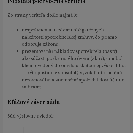
Podstata pochybenia veriteľa
Zo strany veriteľa došlo najmä k:
nesprávnemu uvedeniu obligatórnych
náležitostí spotrebiteľskej zmluvy, čo priamo
odporuje zákonu.
prezentovaniu nákladov spotrebiteľa (pasív)
ako súčasti poskytnutého úveru (aktív), čím bol
klient uvedený do omylu o skutočnej výške dlhu.
Takýto postup je spôsobilý vyvolať informačnú
nerovnováhu a znemožniť spotrebiteľovi účinne
sa brániť.
Kľúčový záver súdu
Súd výslovne uviedol: