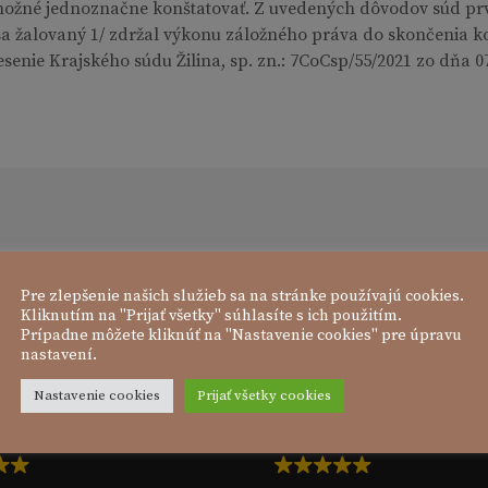
možné jednoznačne konštatovať. Z uvedených dôvodov súd prv
a žalovaný 1/ zdržal výkonu záložného práva do skončenia kona
enie Krajského súdu Žilina, sp. zn.: 7CoCsp/55/2021 zo dňa 07
Pre zlepšenie našich služieb sa na stránke používajú cookies.
Kliknutím na "Prijať všetky" súhlasíte s ich použitím.
Prípadne môžete kliknúť na "Nastavenie cookies" pre úpravu
nastavení.
Nastavenie cookies
Prijať všetky cookies
Lucia Košecká
Dana Kubicová
red 3 mesiacmi
pred 5 mesiacmi