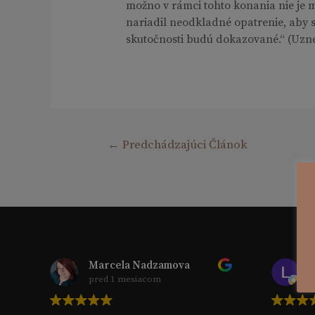
možno v rámci tohto konania nie je 
nariadil neodkladné opatrenie, aby s
skutočnosti budú dokazované.“ (Uznes
Navigácia
←
Predchádzajúci Článok
v
článku
Marcela Nadzamova
pred 1 mesiacom
p