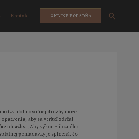
Hľadať
k
Kontakt
ONLINE PORADŇA
mou tzv.
dobrovoľnej dražby
môže
 opatrenia,
aby sa veriteľ zdržal
ľnej dražby
. „Aby výkon záložného
splatnej pohľadávky je splnená, čo