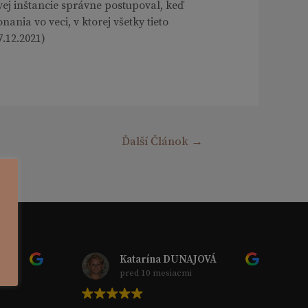
ej inštancie správne postupoval, keď
nia vo veci, v ktorej všetky tieto
.12.2021)
Ďalší Článok
→
Katarína DUNAJOVÁ
pred 10 mesiacmi