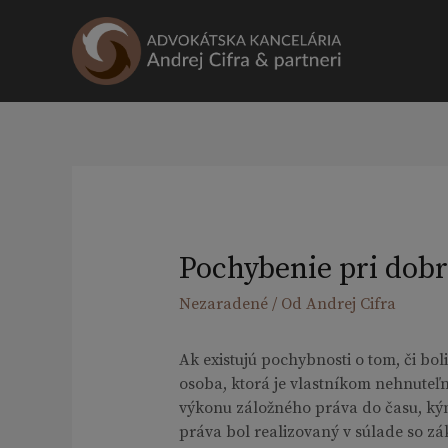
Preskočiť
na
obsah
Pochybenie pri dobr
Nezaradené
/ Od
Andrej Cifra
Ak existujú pochybnosti o tom, či b
osoba, ktorá je vlastníkom nehnuteľn
výkonu záložného práva do času, k
práva bol realizovaný v súlade so z