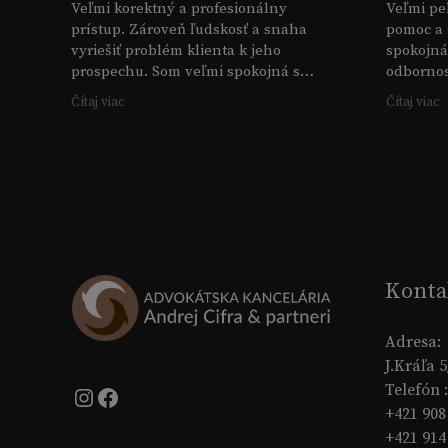
Veľmi korektný a profesionálny
Veľmi pe
prístup. Zároveň ľudskosť a snaha
pomoc a 
vyriešiť problém klienta k jeho
spokojná
prospechu. Som veľmi spokojná s
odbornos
prácou pána Cifru a aj celého tímu
ešte raz
Čítaj viac
Čítaj viac
advokátskej kancelárie.
Konta
Adresa:
J.Kráľa 
Telefón :
Instagram
Facebook
+421 908
+421 914