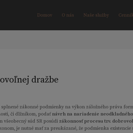
Domov
O nás
Naše služby
Cenní
ovoľnej dražbe
oli splnené zákonné podmienky na výkon záložného práva for
osti, či dlžníkom, podať
návrh na nariadenie neodkladného
ým všeobecný súd SR posúdi
zákonnosť procesu tzv. dobrovo
ákonom, je nutné mať za preukázané, že podmienka existencie 