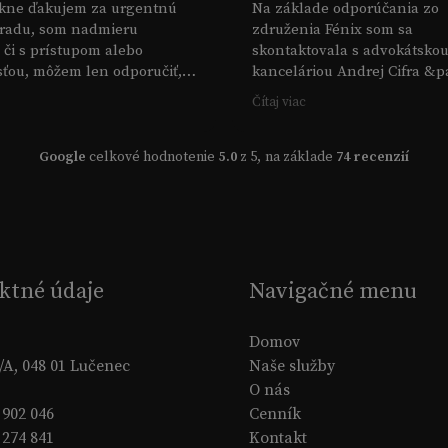
kne ďakujem za urgentnú
Na základe odporúčania zo
radu, som nadmieru
združenia Fénix som sa
 či s prístupom alebo
skontaktovala s advokátsko
ťou, môžem len odporučiť,
kanceláriou Andrej Cifra &pa
 veľké ďakujem
Prístup pána doktora Cifru b
Čítaj viac
začiatku
hlavne veľmi ľudský. Viedol
po kroku až po dosiahnutie
Google
celkové hodnotenie
5.0
z 5,
na základe
74 recenzií
očakávaného,kladného výsl
Dodal mi odvahu, nakolko s
zufala z problemu,do ktore
dostala.
Len vďaka pánovi doktorovi 
timu bol
ktné údaje
Navigačné menu
Tento spor vyrieseny v moj 
Ďakujem za jeho vysoko
Domov
profesionalnu a neunavnu 
5/A, 048 01 Lučenec
Naše služby
jeho čas,trpezlivosť,ochotu 
.
O nás
 902 046
Cenník
Veľká srdečná vďaka
 274 841
Kontakt