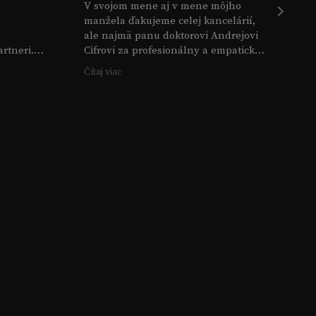
V svojom mene aj v mene môjho
Ďa
manžela ďakujeme celej kancelárií,
pr
u
ale najmä panu doktorovi Andrejovi
ka
rtneri.
Cifrovi za profesionálny a empatický
vy
ol od
prístup pri riešení našej zaležitosti.
k
Čítaj viac
Čí
Odporúčame tým, ktorí sa dostanú do
k
 ma krok
podobnej situácie využitie ich
p
právnych služieb.
edku.
Ešte raz ĎAKUJEME
om bola
ho som sa
a jeho
prospech.
pomoc,za
pomoct mi