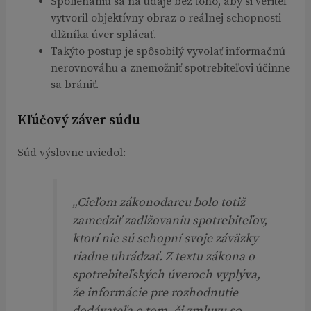
Spoliehaniu sa na údaje bez toho, aby si veriteľ
vytvoril objektívny obraz o reálnej schopnosti
dlžníka úver splácať.
Takýto postup je spôsobilý vyvolať informačnú
nerovnováhu a znemožniť spotrebiteľovi účinne
sa brániť.
Kľúčový záver súdu
Súd výslovne uviedol:
„Cieľom zákonodarcu bolo totiž
zamedziť zadlžovaniu spotrebiteľov,
ktorí nie sú schopní svoje záväzky
riadne uhrádzať. Z textu zákona o
spotrebiteľských úveroch vyplýva,
že informácie pre rozhodnutie