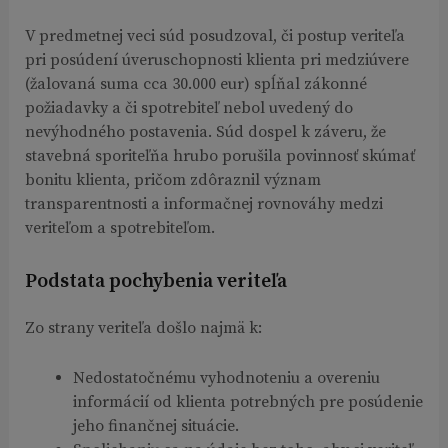
V predmetnej veci súd posudzoval, či postup veriteľa
pri posúdení úveruschopnosti klienta pri medziúvere
(žalovaná suma cca 30.000 eur) spĺňal zákonné
požiadavky a či spotrebiteľ nebol uvedený do
nevýhodného postavenia. Súd dospel k záveru, že
stavebná sporiteľňa hrubo porušila povinnosť skúmať
bonitu klienta, pričom zdôraznil význam
transparentnosti a informačnej rovnováhy medzi
veriteľom a spotrebiteľom.
Podstata pochybenia veriteľa
Zo strany veriteľa došlo najmä k:
Nedostatočnému vyhodnoteniu a overeniu
informácií od klienta potrebných pre posúdenie
jeho finančnej situácie.