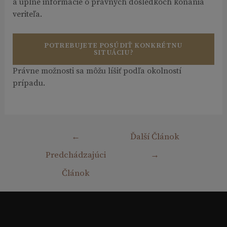
a úplné informácie o právnych dôsledkoch konania
veriteľa.
POTREBUJETE POSÚDIŤ KONKRÉTNU
SITUÁCIU?
Právne možnosti sa môžu líšiť podľa okolností
prípadu.
Navigácia
←
Ďalší Článok
v
Predchádzajúci
→
článku
Článok