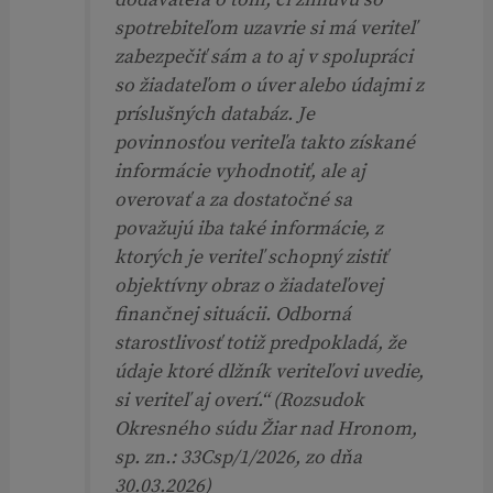
dodávateľa o tom, či zmluvu so
spotrebiteľom uzavrie si má veriteľ
zabezpečiť sám a to aj v spolupráci
so žiadateľom o úver alebo údajmi z
príslušných databáz. Je
povinnosťou veriteľa takto získané
informácie vyhodnotiť, ale aj
overovať a za dostatočné sa
považujú iba také informácie, z
ktorých je veriteľ schopný zistiť
objektívny obraz o žiadateľovej
finančnej situácii. Odborná
starostlivosť totiž predpokladá, že
údaje ktoré dlžník veriteľovi uvedie,
si veriteľ aj overí.“
(Rozsudok
Okresného súdu Žiar nad Hronom,
sp. zn.: 33Csp/1/2026, zo dňa
30.03.2026)