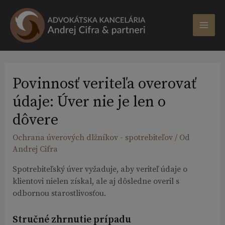
Preskočiť
na
obsah
MAI
ME
Povinnosť veriteľa overovať
údaje: Úver nie je len o
dôvere
Ochrana úverových dlžníkov - spotrebiteľov
/ Od
Andrej Cifra
Spotrebiteľský úver vyžaduje, aby veriteľ údaje o
klientovi nielen získal, ale aj dôsledne overil s
odbornou starostlivosťou.
Stručné zhrnutie prípadu