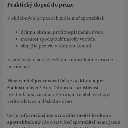
Praktický dopad do praxe
V obdobných prípadoch môže mať spotrebiteľ:
účinnú obranu proti zosplatneniu úveru
možnosť spochybniť nároky veriteľa
silnejšiu pozíciu v súdnom konaní
Každý prípad si však vyžaduje individuálne právne
posúdenie.
Musí veriteľ preverovať údaje od klienta pri
žiadosti o úver?
Áno. Odborná starostlivosť
predpokladá, že údaje, ktoré spotrebiteľ uvedie, si
veriteľ aktívne a dôsledne overí.
Čo je informačná nerovnováha medzi bankou a
spotrebiteľom?
Ide o stav, keď spotrebiteľ nemá jasné