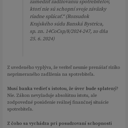
zamedziť zadlžovaniu spotrebiteľov,
ktorí nie sú schopní svoje záväzky
riadne splácať.“
(Rozsudok
Krajského súdu Banská Bystrica,
sp. zn. 14CoCsp/8/2024-247, zo dňa
25. 6. 2024)
Z uvedeného vyplýva, že veriteľ nesmie prenášať riziko
neprimeraného zadlženia na spotrebiteľa.
Musí banka vedieť s istotou, že úver bude splatený?
Nie. Zákon nevyžaduje absolútnu istotu, ale
zodpovedné posúdenie reálnej finančnej situácie
spotrebiteľa.
Z čoho sa vychádza pri posudzovaní schopnosti