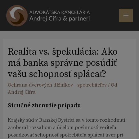
Preskočiť
na
obsah
MAI
ME
Realita vs. špekulácia: Ako
má banka správne posúdiť
vašu schopnosť splácať?
Ochrana úverových dlžníkov - spotrebiteľov
/ Od
Andrej Cifra
Stručné zhrnutie prípadu
Krajský súd v Banskej Bystrici sa v tomto rozhodnutí
zaoberal rozsahom a účelom povinnosti veriteľa
posudzovať schopnosť spotrebiteľa splácať úver pri