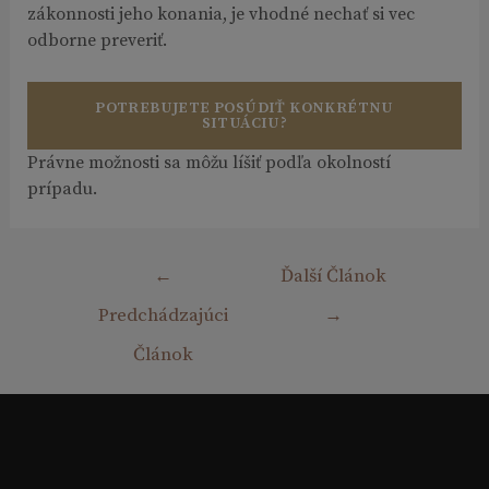
zákonnosti jeho konania, je vhodné nechať si vec
odborne preveriť.
POTREBUJETE POSÚDIŤ KONKRÉTNU
SITUÁCIU?
Právne možnosti sa môžu líšiť podľa okolností
prípadu.
Navigácia
←
Ďalší Článok
v
Predchádzajúci
→
článku
Článok