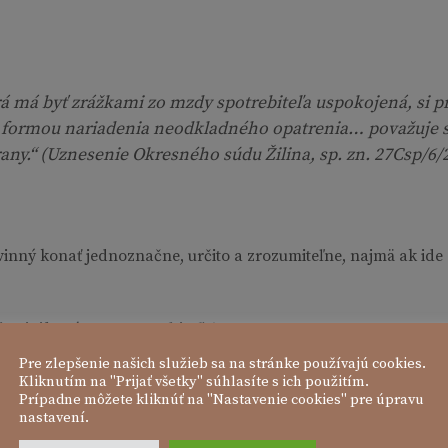
á má byť zrážkami zo mzdy spotrebiteľa uspokojená, si p
formou nariadenia neodkladného opatrenia… považuje s
any.“
(Uznesenie Okresného súdu Žilina, sp. zn. 27Csp/6/2
povinný konať jednoznačne, určito a zrozumiteľne, najmä ak i
y riziková pre spotrebiteľa?
Pre zlepšenie našich služieb sa na stránke používajú cookies.
ranne určiť výšku dlhu a obísť súdnu kontrolu neprijateľných
Kliknutím na "Prijať všetky" súhlasíte s ich použitím.
Prípadne môžete kliknúť na "Nastavenie cookies" pre úpravu
nastavení.
rebiteľov