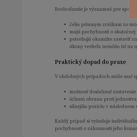
Rozhodnutie je významné pre spotrebi
čelia priamym zrážkam zo mz
majú pochybnosti o skutočnej 
potrebujú okamžite zastaviť z
úkony veriteľa nemôžu ísť na u
Praktický dopad do praxe
V obdobných prípadoch môže mať spo
možnosť dosiahnuť zastavenie
účinnú obranu proti jednost
silnejšiu pozíciu v následnom
Každý prípad si vyžaduje individuáln
pochybnosti o zákonnosti jeho konani