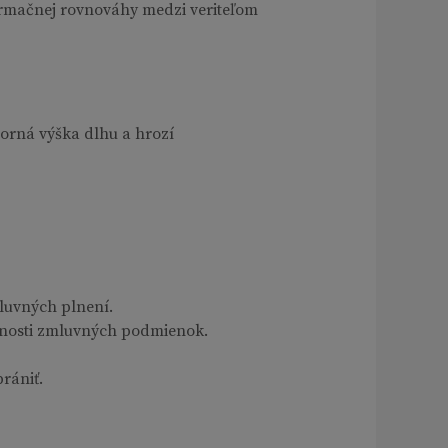
ormačnej rovnováhy medzi veriteľom
porná výška dlhu a hrozí
luvných plnení.
tnosti zmluvných podmienok.
rániť.