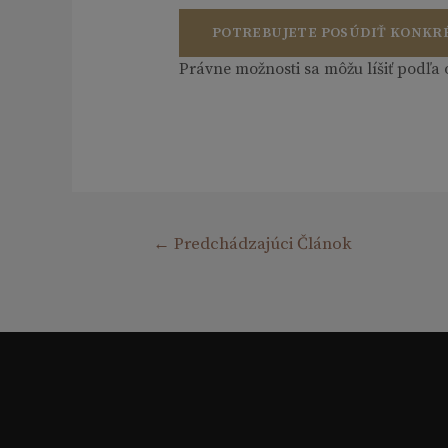
POTREBUJETE POSÚDIŤ KONKR
Právne možnosti sa môžu líšiť podľa 
Navigácia
←
Predchádzajúci Článok
v
článku