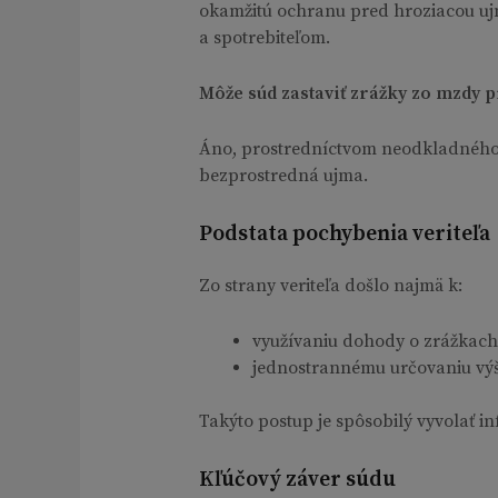
okamžitú ochranu pred hroziacou uj
a spotrebiteľom.
Môže súd zastaviť zrážky zo mzdy
Áno, prostredníctvom neodkladného o
bezprostredná ujma.
Podstata pochybenia veriteľa
Zo strany veriteľa došlo najmä k:
využívaniu dohody o zrážkach 
jednostrannému určovaniu výš
Takýto postup je spôsobilý vyvolať i
Kľúčový záver súdu