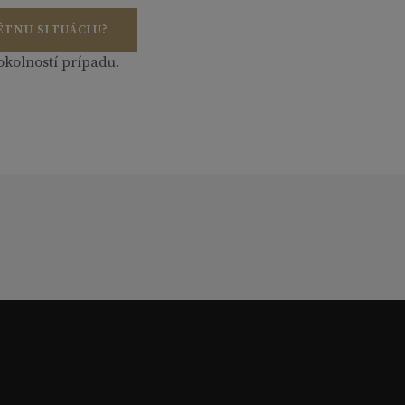
ÉTNU SITUÁCIU?
okolností prípadu.