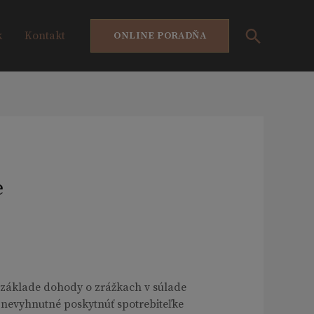
Hľadať
k
Kontakt
ONLINE PORADŇA
e
 základe dohody o zrážkach v súlade
je nevyhnutné poskytnúť spotrebiteľke