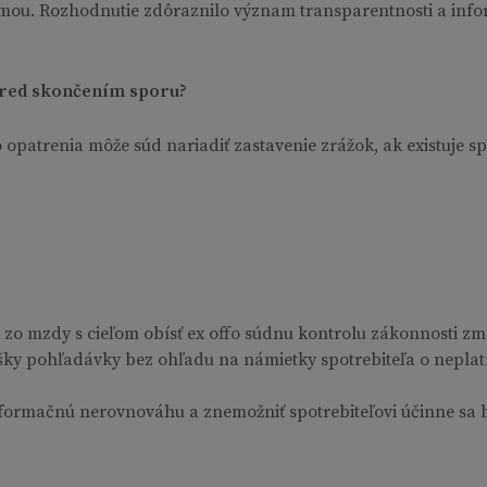
mou. Rozhodnutie zdôraznilo význam transparentnosti a inf
 pred skončením sporu?
patrenia môže súd nariadiť zastavenie zrážok, ak existuje s
zo mzdy s cieľom obísť ex offo súdnu kontrolu zákonnosti zm
ky pohľadávky bez ohľadu na námietky spotrebiteľa o nepla
nformačnú nerovnováhu a znemožniť spotrebiteľovi účinne sa b