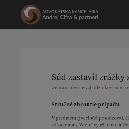
Preskočiť
na
obsah
Súd zastavil zrážky
Ochrana úverových dlžníkov - spotre
Stručné zhrnutie prípadu
V predmetnej veci súd posudzoval, č
so zákonom. Veriteľ využil tento inšt