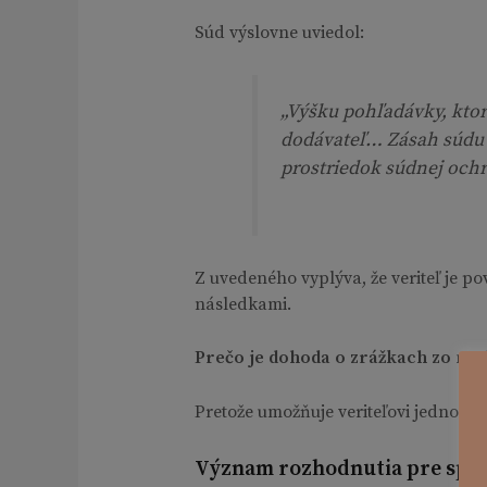
Súd výslovne uviedol:
„Výšku pohľadávky, ktor
dodávateľ… Zásah súdu 
prostriedok súdnej ochr
Z uvedeného vyplýva, že veriteľ je 
následkami.
Prečo je dohoda o zrážkach zo mzd
Pretože umožňuje veriteľovi jednost
Význam rozhodnutia pre spot