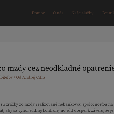
Domov
O nás
Naše služby
Cenní
 zo mzdy cez neodkladné opatreni
biteľov
/ Od
Andrej Cifra
i sú zrážky zo mzdy realizované nebankovou spoločnosťou na
itút, aby sa vyhol súdnej kontrole, no súd dospel k záveru, že 